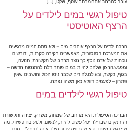
עובר למרחב אחר:מרחב עוטף, שקט, […]
טיפול רגשי במים לילדים על
הרצף האוטיסטי
הרבה ילדים על הרצף אוהבים מים – ולא סתם.המים מרגיעים
את המערכת הסנסורית, מאפשרים חקירה סקרנית, ודורשים
נוכחות של אדם נוסף.כך נוצר מרחב של תקשורת, תנועה,
ומפגש.הרצון שלהם להיות במים פותח דלת להתנסות חדשה –
בגוף, בקשר, ובעולם.להורים שכבר ניסו הכול וחושבים שאין
פתרון – לפעמים דווקא כאן משהו נפתח.
טיפול רגשי לילדים במים
הבריכה הטיפולית היא מרחב של שמחה, משחק, יצירה ותקשורת
זה המקום שבו ילד יכול פשוט להיות, לנשום, ולנוע בחופשיות. מה
שמרגש במיוחד הוא שהחוויה עבור הילד אינה "טיפול" במובן