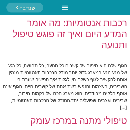
לתוכן
שנדבר
טיפול LTT
השירותים שלנו
טיפול במים
מאגר מידע
טיפול מתנה
רכבות אנטומיות: מה אומר
המדע היום ואיך זה פוגש טיפול
ותנועה
הגוף שלנו הוא סיפור של קשרים.כל תנועה, כל תחושה, כל רגע
של מגע נוגע במארג גדול יותר.מודל הרכבות האנטומיות מזמין
אותנו להקשיב לגוף כשלם חי,ולגלות איך הפשיה שוזרת בין
השרירים, העצמות והנפש רשת אחת של קשרים חיים. הגוף איננו
אוסף חלקים מבודדים. הוא מארג חכם של רקמות חיבור,
שרירים ועצבים שפועלים יחד.המודל של הרכבות האנטומיות,
[…]
טיפולי מתנה במרכז עומק