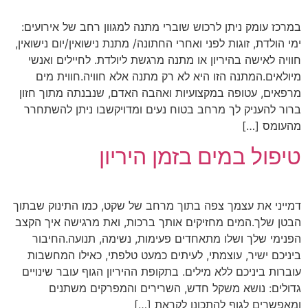
במרכז עומק ניתן לרכוש שוברי מתנה למגוון רחב של אירועים:
ימי הולדת, זוגות לפני ואחרי החתונה/ מתנת נישואין/יום נישואין,
חוויה לאישה בהיריון או מתנה מרגשת ליולדת. לחיילים ואנשי
מיולאים.המתנה הזו היא לא רק מתנה אלא חוויה.חווית מים
מרפאים, עטופה במקצועיות ואהבה האדם, שנבנתה מתוך חזון
ברור להעניק לך מרחב בטוח נעים ומדויקשבו ניתן להשתחרר
מהעומס […]
טיפול במים בזמן היריון
דמייני את עצמך צפה בתוך מרחב של שקט, כמו התינוק שבתוך
הבטן שלך.המים מחזיקים אותך ברכות, ואת מרגישה איך הקצב
הפנימי שלך ושלו מתאחדים פעימות, נשימה, תנועה.החיבור
ביניכם ישיר, עוצמתי, לעיתים כמעט טלפתי, כאילו המחשבות
עוברות ביניכם ללא מילים. בתקופת ההיריון הגוף עובר שינויים
גדולים: נושא משקל חדש, השרירים והמפרקים משתנים
ומאפשרים לגוף להתכונן לקראת […]