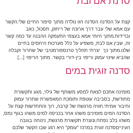
סדנת אם ובת
קצת על הסדנה הסדנה הזו נולדה מתוך סיפור החיים שלי.הקשר
עם אמא שלי עבר דרך ארוכה של ריחוק, תסכול, כאב
ובדידות.מתוך היותי אמא בעצמי התעמקה ההבנה עד כמה קשר
זה, שבין אם לבת, משפיע על כלל מערכות היחסים בחיים
שלנו.מתוך כך יצרתי תהליך טרנספורמטיבי של שחרור וקבלה
שהביא שינוי עמוק וריפוי בין-דורי בקשר. מתוך הריפוי […]
סדנה זוגית במים
מזמינה אתכם לצאת למסע משותף של גילוי, מגע ותקשורת
מחודשת, בסביבה עוטפת ותומכת המאפשרת שחרור עמוק
וחיבור אמיתי.חוויה מרגשת של קרבה, רוך והתחדשות קצת על
הסדנה המים מזמינים משהו אחר.בכניסה למים משהו בגוף נמס,
משהו בלב נפתח.ונוצרת תקשורת מרגשת, נינוחה בגובה
העינייםסדנה זוגית במרכז "עומק" היא רגע שבו הקשר שלכם