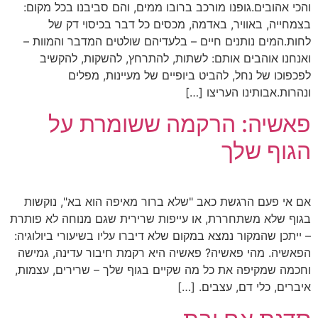
והכי אהובים.גופנו מורכב ברובו ממים, והם סביבנו בכל מקום:
בצמחייה, באוויר, באדמה, מכסים כל דבר בכיסוי דק של
לחות.המים נותנים חיים – בלעדיהם שולטים המדבר והמוות –
ואנחנו אוהבים אותם: לשתות, להתרחץ, להשקות, להקשיב
לפכפוכו של נחל, להביט ביופיים של מעיינות, מפלים
ונהרות.אבותינו העריצו […]
פאשיה: הרקמה ששומרת על
הגוף שלך
אם אי פעם הרגשת כאב "שלא ברור מאיפה הוא בא", נוקשות
בגוף שלא משתחררת, או עייפות שרירית שגם מנוחה לא פותרת
– ייתכן שהמקור נמצא במקום שלא דיברו עליו בשיעורי ביולוגיה:
הפאשיה. מהי פאשיה? פאשיה היא רקמת חיבור עדינה, גמישה
וחכמה שמקיפה את כל מה שקיים בגוף שלך – שרירים, עצמות,
איברים, כלי דם, עצבים. […]