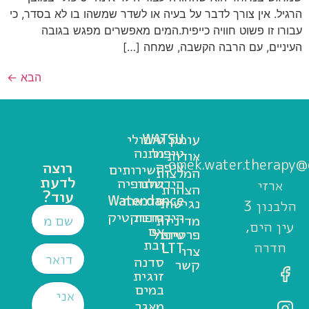
הרגיל. אין צורך לדבר על בעיה או לשדר שמשהו בו לא בסדר, כי
עבורו זו פשוט חוויה כייפית.המים מאפשרים מפגש בגובה
העיניים, עם הרבה הקשבה, שמחה […]
הבא
←
עומק
WATSU
טיפולי
טיפול
מתנה
אודות
omek.water.therapy@
ציפה
רוצה
השירותים
המלצות
לדעת
שלנו
הידרותרפיה
ארזי
הצהרת
עוד?
סדנאות
Waterdance
נגישות
הלבנון 3
סדנת
הידרופרקטיק
מדיניות
עין הים,
אם
פרטיות
טיפול
ובת
חדרה
LTT
צרו
סדנה
קשר
זוגית
במים
מאגר