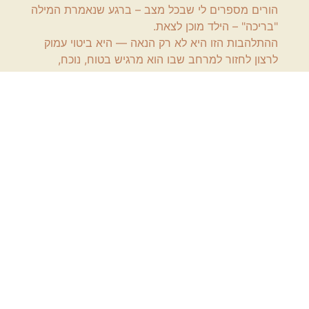
הורים מספרים לי שבכל מצב – ברגע שנאמרת המילה
"בריכה" – הילד מוכן לצאת.
ההתלהבות הזו היא לא רק הנאה — היא ביטוי עמוק
לרצון לחזור למרחב שבו הוא מרגיש בטוח, נוכח,
פתוח.
בהדרגה, משתנה גם ההקשבה:
הם מחכים שאציע משחק, זוכרים את מה שעשינו יחד
בפעם הקודמת, מבקשים לשחזר.
נוצרים רגעים של מגע, של חיבוק, של זיהוי הדדי.
יש ילדים שמתחילים לקרוא בשמי. אחרים מזכירים
פתאום משהו שעשינו יחד.
ולפעמים – קורה משהו כמעט בלתי מוסבר:
במפגש שבו פעם הייתה אֶקוֹלַלְיָה חוזרת – פתאום יש
שקט. יש תקשורת מדויקת יותר.
לא כי מישהו ביקש מהם להשתנות – אלא כי במים
משהו נפתח.