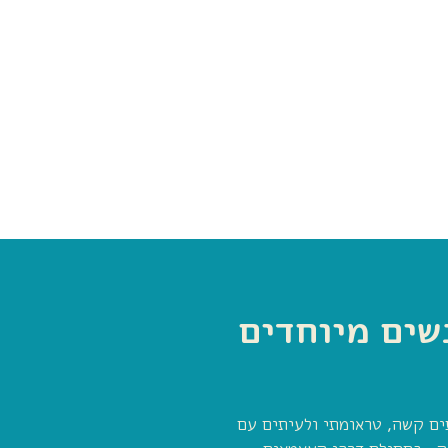
שים מיוחדים
תים קשה, טראומתי ולעיתים עם