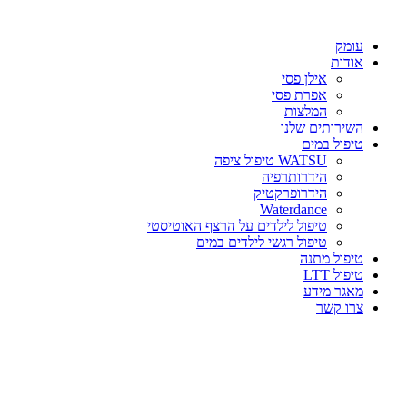
עומק
אודות
אילן פסי
אפרת פסי
המלצות
השירותים שלנו
טיפול במים
WATSU טיפול ציפה
הידרותרפיה
הידרופרקטיק
Waterdance
טיפול לילדים על הרצף האוטיסטי
טיפול רגשי לילדים במים
טיפול מתנה
טיפול LTT
מאגר מידע
צרו קשר