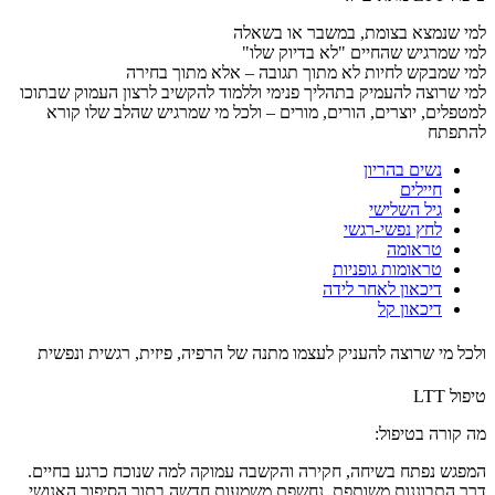
למי שנמצא בצומת, במשבר או בשאלה
למי שמרגיש שהחיים "לא בדיוק שלו"
למי שמבקש לחיות לא מתוך תגובה – אלא מתוך בחירה
למי שרוצה להעמיק בתהליך פנימי וללמוד להקשיב לרצון העמוק שבתוכו
למטפלים, יוצרים, הורים, מורים – ולכל מי שמרגיש שהלב שלו קורא
להתפתח
נשים בהריון
חיילים
גיל השלישי
לחץ נפשי-רגשי
טראומה
טראומות גופניות
דיכאון לאחר לידה
דיכאון קל
ולכל מי שרוצה להעניק לעצמו מתנה של הרפיה, פיזית, רגשית ונפשית
טיפול LTT
מה קורה בטיפול:
המפגש נפתח בשיחה, חקירה והקשבה עמוקה למה שנוכח כרגע בחיים.
דרך התבוננות משותפת, נחשפת משמעות חדשה בתוך הסיפור האנושי.