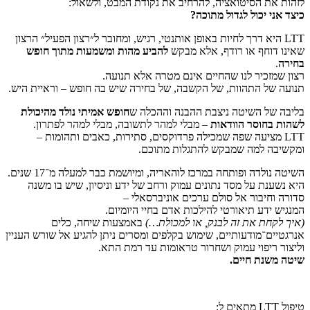
לזהות את הסיטואציה, להרחיב את נקודת המבט, ולשאול:
כיצד אני יכול לגדול מתוכה
?
LTT היא דרך לחיות באופן אותנטי, רגיש, ומחובר ל״רצון הפעיל״ הרצון
שאינו דוחף או רודף, אלא מבקש
להביע מהות ומשמעות מתוך חופש
בחירה
.
רצון שמזכיר לנו שהחיים אינם מטרה אלא תנועה.
תנועה של התהוות, של הקשבה, של בחירה שיש בה חופש – וראיית היש.
בליבה של השיטה ניצבת ההבנה וההכלה ש
חופש אמיתי נולד מהיכולת
לשהות בחוסר הוודאות
– מבלי למהר לתשובה, מבלי למהר לפתרון.
LTT מציעה שפה שמכילה פרדוקסים, סתירות, כאבים ותהומות –
ומקשיבה למה שמבקש להתגלות מתוכם.
השיטה נולדה ופותחה במרכז לוהאריה, ומיושמת כבר למעלה מ־17 שנים.
היא נשענת על מסד נתונים עמוק ורחב של ידע וניסיון, שיש בו משנה
סדורה וחיבור אל סולם ערכים אוניברסאלי –
המנגיש ידע תיאורטי להילכות אדם בחיי היומיום.
(
איך לקחת את זה לבנק, או למכולת
…)
באמצעות שיחה, כלים
אנרגטיים־מודעותיים, שימוש בקלפים ומסרים ניתן להגיע אל שורש העניין
וליצור ריפוי עמוק ושחרור טראומות עד רמת התא.
שיטה משנת חיים.
טיפול LTT מתאים ל: