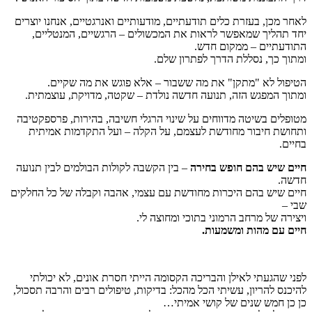
לאחר מכן, בעזרת כלים תודעתיים, מודעותיים ואנרגטיים, אנחנו יוצרים
יחד תהליך שמאפשר לראות את המכשולים – הרגשיים, המנטליים,
התודעתיים – ממקום חדש.
ומתוך כך, נסללת הדרך לפתרון שלם.
הטיפול לא "מתקן" את מה ששבור – אלא פוגש את מה שקיים.
ומתוך המפגש הזה, תנועה חדשה נולדת – שקטה, מדויקת, עוצמתית.
מטופלים בשיטה מדווחים על שינוי הרגלי חשיבה, בהירות, פרספקטיבה
ותחושת חיבור מחודשת לעצמם, על הקלה – ועל התקדמות אמיתית
בחיים.
חיים שיש בהם חופש בחירה
– בין הקשבה לקולות הבולמים לבין תנועה
חדשה.
חיים שיש בהם היכרות מחודשת עם עצמי, אהבה וקבלה של כל החלקים
שבי –
ויצירה של מרחב הרמוני בתוכי ומחוצה לי.
חיים עם מהות ומשמעות
.
לפני שהגעתי לאילן והבריכה הקסומה הייתי חסרת אונים, לא יכולתי
להיכנס להריון, עשיתי הכל מהכל: בדיקות, טיפולים רבים והרבה תסכול,
כן כן חמש שנים של קושי אמיתי…